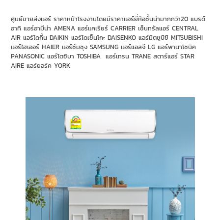
ศูนย์ขายส่งแอร์ ราคาหน้าโรงงานโดยมีราคาแอร์ยี่ห้อชั้นนำมากกว่า20 แบรด์
อาทิ แอร์อามีน่า AMENA แอร์แคเรียร์ CARRIER เซ็นทรัลแอร์ CENTRAL
AIR แอร์ไดกิ้น DAIKIN แอร์ไดเซ็นโกะ DAISENKO แอร์มิตซูบิชิ MITSUBISHI
แอร์ไฮเออร์ HAIER แอร์ซัมซุง SAMSUNG แอร์แอลจี LG แอร์พานาโซนิค
PANASONIC แอร์โตชิบา TOSHIBA แอร์เทรน TRANE สตาร์แอร์ STAR
AIRE แอร์ยอร์ค YORK