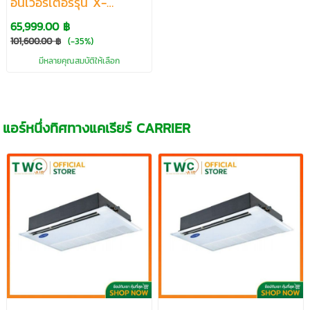
อินเวอร์เตอร์รุ่น X-
POWER INVERTER R32
65,999.00 ฿
ขนาด 48000-60700
101,600.00 ฿
(-35%)
BTU
มีหลายคุณสมบัติให้เลือก
แอร์หนึ่งทิศทางแคเรียร์ CARRIER