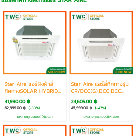
แอร์สี่ทิศทางสตาร์แอร์ STAR AIRE
Star Aire แอร์ฝังฝ้าสี่
Star Aire แอร์สี่ทิศทางรุ่น
ทิศทางSOLAR HYBRID
CR/DCC(G),DCG,DCC
INVERTER R32 รุ่น DCC-
R32 ขนาด18100-56000
41,990.00 ฿
24,605.00 ฿
IV-HB ขนาด13035-
BTU
62,999.00 ฿
(-33%)
45,999.00 ฿
(-47%)
36005 BTU
มีหลายคุณสมบัติให้เลือก
มีหลายคุณสมบัติให้เลือก