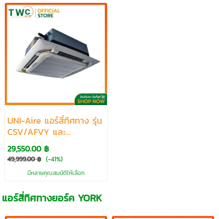
UNI-Aire แอร์สี่ทิศทาง รุ่น
CSV/AFVY และ
CSQ/AFQ ขนาด 18105-
29,550.00 ฿
50000 BTU
49,999.00 ฿
(-41%)
มีหลายคุณสมบัติให้เลือก
แอร์สี่ทิศทางยอร์ค YORK