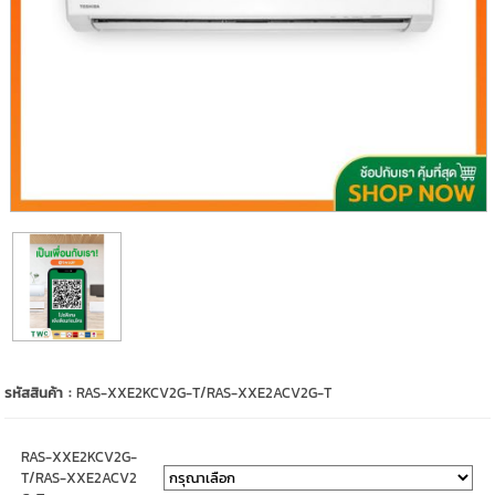
รหัสสินค้า :
RAS-XXE2KCV2G-T/RAS-XXE2ACV2G-T
RAS-XXE2KCV2G-
T/RAS-XXE2ACV2