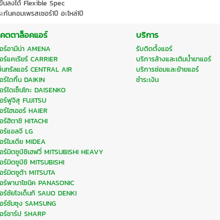
ึ้นลงได้ Flexible Spec
ะกันคอมเพรสเซอร์1ปี อะไหล่1ปี
คตตาล็อคแอร์
บริการ
อร์อามีน่า AMENA
รับติดตั้งแอร์
อร์แคเรียร์ CARRIER
บริการล้างและเติมน้ำยาแอร์
ซ็นทรัลแอร์ CENTRAL AIR
บริการซ่อมและย้ายแอร์
อร์ไดกิ้น DAIKIN
ชำระเงิน
อร์ไดเซ็นโกะ DAISENKO
อร์ฟูจิสุ FUJITSU
อร์ไฮเออร์ HAIER
อร์ฮิตาชิ HITACHI
อร์แอลจี LG
อร์ไมเดีย MIDEA
อร์มิตซูบิชิเฮฟวี่ MITSUBISHI HEAVY
อร์มิตซูบิชิ MITSUBISHI
อร์มิตซูต้า MITSUTA
อร์พานาโซนิค PANASONIC
อร์ซัยโจเด็นกิ SAIJO DENKI
อร์ซัมซุง SAMSUNG
อร์ชาร์ป SHARP