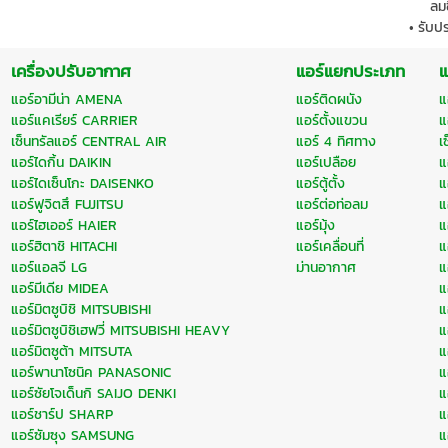
ลมข
รับปร
เครื่องปรับอากาศ
แอร์แยกประเภท
แ
แอร์อามีน่า AMENA
แอร์ติดผนัง
แ
แอร์แคเรียร์ CARRIER
แอร์ตั้งแขวน
แ
เซ็นทรัลแอร์ CENTRAL AIR
แอร์ 4 ทิศทาง
เ
แอร์ไดกิ้น DAIKIN
แอร์เปลือย
แ
แอร์ไดเซ็นโกะ DAISENKO
แอร์ตู้ตั้ง
แ
แอร์ฟูจิตสึ FUJITSU
แอร์ต่อท่อลม
แ
แอร์ไฮเออร์ HAIER
แอร์มุ้ง
แ
แอร์ฮิตาชิ HITACHI
แอร์เคลื่อนที่
แ
แอร์แอลจี LG
ม่านอากาศ
แ
แอร์มีเดีย MIDEA
แ
แอร์มิตซูบิชิ MITSUBISHI
แ
แอร์มิตซูบิชิเฮฟวี่ MITSUBISHI HEAVY
แ
แอร์มิตซูต้า MITSUTA
แ
แอร์พานาโซนิค PANASONIC
แ
แอร์ซัยโจเด็นกิ SAIJO DENKI
แ
แอร์ชาร์ป SHARP
แ
แอร์ซัมซุง SAMSUNG
แ