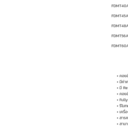
FDMT40A
FDMT45A
FDMT48A
FDMT56A
FDMT60A
คอยล
มีค่
มี R
คอยล์
Full
รีโม
เครื
สารค
สามา