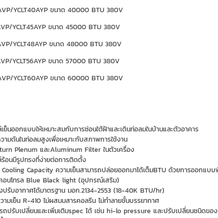
VP/YCLT40AYP ขนาด 40000 BTU 380V
VP/YCLT45AYP ขนาด 45000 BTU 380V
VP/YCLT48AYP ขนาด 48000 BTU 380V
VP/YCLT56AYP ขนาด 57000 BTU 380V
VP/YCLT60AYP ขนาด 60000 BTU 380V
์เย็นออกแบบให้เหมาะสมกับการซ่อนใต้ฝ้าและเดินท่อลมในบ้านและตัวอาคาร
าความดันในท่อลมสูงเพื่อเหมาะกับสภาพการใช้งาน
eturn Plenum และAluminum Filter ในตัวเครื่อง
ร้อนมีรูปทรงที่ง่ายต่อการติดตั้ง
y Cooling Capacity ความเย็นสามารถปล่อยออกมาได้เต็มBTU ด้วยการออกแบบ
ทคอนโทรล Blue Black light (อุปกรณ์เสริม)
่องปรับอากาศได้มาตรฐาน มอก.2134-2553 (18-40K BTU/hr)
วามเย็น R-410 ไม่ผสมมสารคอลรีน ไม่ทำลายชั้นบรรยากาศ
รถปรับเปลี่ยนและเพิ่มเติมspec ได้ เช่น hi-lo pressure และปรับเปลี่ยนชนิดขอ