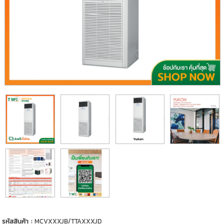
รหัสสินค้า :
MCVXXXJB/TTAXXXJD