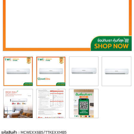
รหัสสินค้า :
MCWEXX6B5/TTKEXXMB5