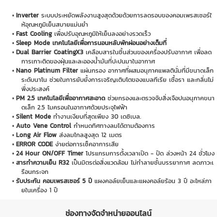
Inverter
ระบบประหยัดพลังงานสูงสุดด้วยด้วยการลดรอบของคอมเพรสเซอร์ใ
ห้อุณหภูมิเย็นสบายแม่นยำ
Fast Cooling
เพื่อปรับอุณหภูมิให้เย็นลงอย่างรวดเร็ว
Sleep Mode เทคโนโลยีเพื่อการนอนหลับพักผ่อนอย่างเต็มที่
Dual Barrier CoatingX3
เคลือบสารในชิ้นส่วนของเครื่องปรับอากาศ เพื่อลด
การเกาะติดของฝุ่นและละอองน้ำมันที่ปะปนมาในอากาศ
Nano Platinum Filter
แผ่นกรอง อากาศที่ผสมอนุภาคแพลตินั่มที่มีขนาดเล็ก
ระดับนาโน ช่วยในการยับยั้งการเจริญเติบโตของแบลทีเรีย เชื้อรา และกลิ่นไม่
พึ่งประสงค์
PM 2.5 เทคโนโลยีเพื่ออากาศสะอาด
ช่วยกรองและตรวจจับสิ่งเจือปนอนุภาคขนา
ดเล็ก 2.5 ไมครอนในอากาศด้วยประจุไฟฟ้า
Silent Mode
ทำงานเงียบที่สุดเพียง 30 เดซิเบล.
Auto Vene Control
กำหนดทิศทางลมได้ตามต้องการ
Long Air Flow
ส่งลมไกลสูงสุด 12 เมตร
ERROR CODE
ง่ายต่อการเซ็คอาการเสีย
24 Hour ON/OFF Timer
โปรแกรมการตั้งเวลาเปิด - ปิด ล่วงหน้า 24 ชั่วโมง
สารทำความเย็น R32
เป็นมิตรต่อสิ่งแวดล้อม ไม่ทำลายชั้นบรรยากาศ ลดภาวะเ
รือนกระจก
รับประกัน คอมเพรสเซอร์ 5 ปี
แผงคอล์ยเย็นและแผงคอล์ยร้อน 3 ปี อะไหล่ภา
ยในเครื่อง 1 ปี
ช่องทางจัดจำหน่ายออนไลน์