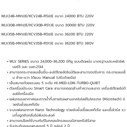
WLV24B-MNVJE/KCV24B-RSVJE ขนาด 24000 BTU 220V
WLV30B-MNVJE/KCV30B-RSYJE ขนาด 30000 BTU 220V
WLV35B-MNVJE/KCV35B-RSVJE ขนาด 36200 BTU 220V
WLV35B-MNVJE/KCV35B-RSYJE ขนาด 36200 BTU 380V
WLV SERIES ขนาด 24,000-36,200 บีทียู แบบติดผนัง มาตรฐานประหยัดไฟเ
บอร์5 และ มอก.2134
สามารถกระจายลมเย็นขึ้น-ลงได้โดยอัตโนมัติและสามารถปรับการ กระจายลมเย็
น ซ้าย-ขวา ได้แบบ Manual (ปรับด้วยมือ)
เย็นสบายด้วยแรงลม 5 ระดับ HI-MED-LOW-TURBO-QUIET
ตัวเครื่องมีระบบ Smart Care สามารถถอดล้างทำความสะอาด เครื่องได้โดยไม่ต้
องใช้เครื่องมือ
แผ่นกรองอากาศและถาดน้ำทิ้งภายในผสานเทคโนโลยีไมโครเทค (Microtech) ช่
วยยับยั้งแบคทีเรีย
ระบบฟอกอากาศ Nano Technology ช่วยยับยั้งเชื้อแบคทีเรีย และเชื้อไวรัส รว
มทั้งดูดซับกลิ่นไม่พึงประสงค์
สามารถเลือกใช้งานกับรีโมทคอนโทรลแบบมีสายหรือไร้สาย
รับประกันคอมเพรสเซอร์ 5 ปี อะไหล่ 2 ปี