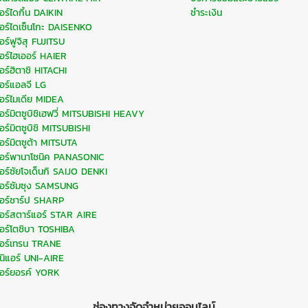
อร์ไดกิ้น DAIKIN
ชำระเงิน
อร์ไดเซ็นโกะ DAISENKO
อร์ฟูจิสุ FUJITSU
อร์ไฮเออร์ HAIER
อร์ฮิตาชิ HITACHI
อร์แอลจี LG
อร์ไมเดีย MIDEA
อร์มิตซูบิชิเฮฟวี่ MITSUBISHI HEAVY
อร์มิตซูบิชิ MITSUBISHI
อร์มิตซูต้า MITSUTA
อร์พานาโซนิค PANASONIC
อร์ซัยโจเด็นกิ SAIJO DENKI
อร์ซัมซุง SAMSUNG
อร์ชาร์ป SHARP
อร์สตาร์แอร์ STAR AIRE
อร์โตชิบา TOSHIBA
อร์เทรน TRANE
ูนิแอร์ UNI-AIRE
อร์ยอรค์ YORK
ช่องทางจัดจำหน่ายออนไลน์