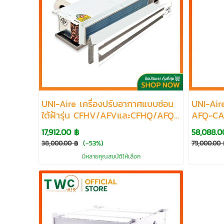
๊UNI-Aire เครื่องปรับอากาศแบบซ่อน
UNI-Aire
ใต้ฝ้ารุ่น CFHV/AFVและCFHQ/AFQ
AFQ-CA
ขนาด 13454-60000 BTU
120000
17,912.00 ฿
58,088.0
(-53%)
38,000.00 ฿
79,000.00 
มีหลายคุณสมบัติให้เลือก