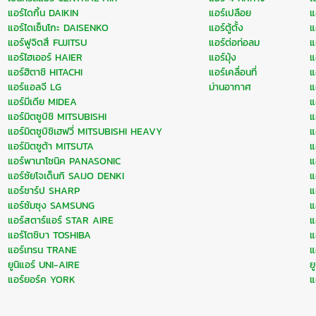
แอร์ไดกิ้น DAIKIN
แอร์เปลือย
แ
แอร์ไดเซ็นโกะ DAISENKO
แอร์ตู้ตั้ง
แ
แอร์ฟูจิตสึ FUJITSU
แอร์ต่อท่อลม
แ
แอร์ไฮเออร์ HAIER
แอร์มุ้ง
แ
แอร์ฮิตาชิ HITACHI
แอร์เคลื่อนที่
แ
แอร์แอลจี LG
ม่านอากาศ
แ
แอร์มีเดีย MIDEA
แ
แอร์มิตซูบิชิ MITSUBISHI
แ
แอร์มิตซูบิชิเฮฟวี่ MITSUBISHI HEAVY
แ
แอร์มิตซูต้า MITSUTA
แ
แอร์พานาโซนิค PANASONIC
แ
แอร์ซัยโจเด็นกิ SAIJO DENKI
แ
แอร์ชาร์ป SHARP
แ
แอร์ซัมซุง SAMSUNG
แ
แอร์สตาร์แอร์ STAR AIRE
แ
แอร์โตชิบา TOSHIBA
แ
แอร์เทรน TRANE
แ
ยูนิแอร์ UNI-AIRE
ย
แอร์ยอร์ค YORK
แ