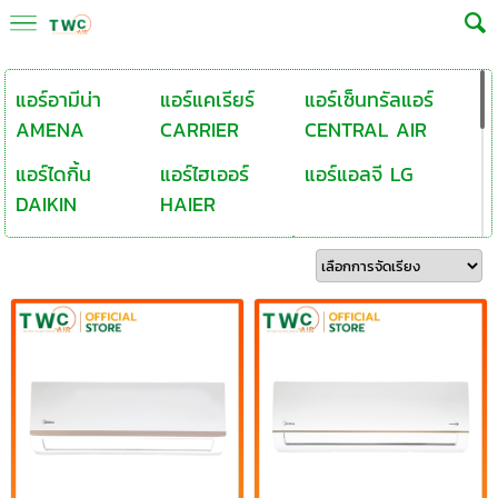
แอร์อามีน่า
แอร์แคเรียร์
แอร์เซ็นทรัลแอร์
AMENA
CARRIER
CENTRAL AIR
แอร์ไดกิ้น
แอร์ไฮเออร์
แอร์แอลจี LG
DAIKIN
HAIER
แอร์มิตซูบิชิ
แอร์มิตซูบิชิเฮฟวี่
แอร์พานาโซนิค
MITSUBISHI
MITSUBISHI...
PANASONIC
แอร์ซัยโจเด็นกิ
แอร์ชารป์
สตาร์แอร์
SAIJO DENKI
SHARP
STAR-AIRE
แอร์โตชิบา
แอร์เทรน
แอร์ยูนิแอร์
TOSHIBA
TRANE
UNI-AIRE
แอร์ยอร์ค YORK
แอร์ฮิตาชิ
แอร์มีเดีย