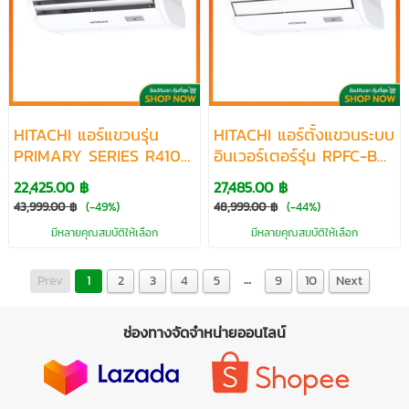
HITACHI แอร์แขวนรุ่น
HITACHI แอร์ตั้งแขวนระบบ
PRIMARY SERIES R410
อินเวอร์เตอร์รุ่น RPFC-B
ขนาด 13307-45038 BTU
SERIES R410 ขนาด
22,425.00 ฿
27,485.00 ฿
17401-52033 BTU
43,999.00 ฿
(-49%)
48,999.00 ฿
(-44%)
มีหลายคุณสมบัติให้เลือก
มีหลายคุณสมบัติให้เลือก
…
Prev
1
2
3
4
5
9
10
Next
ช่องทางจัดจำหน่ายออนไลน์